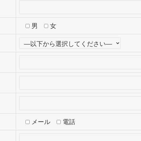
男
女
メール
電話