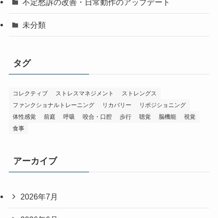
不定愁訴の改善・日常動作のアップデート
未分類
タグ
コレクティブ
ストレスマネジメント
ストレングス
ファンクショナルトレーニング
リカバリー
リポジショニング
体性感覚
前庭
呼吸
咬合・口腔
歩行
聴覚
脳機能
視覚
食事
アーカイブ
2026年7月