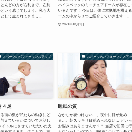
ほとんどの方が右利きで、左利
ハイスペックのミニチュアドームが存在し
かという感じでしょう。私も大
いるんです！ 今日は、体に本拠地を構え
として生まれてきまし...
ームの中から３つご紹介していきます！...
2021年10月1日
スポーツのパフォーマンスアップ
スポーツのパフォーマンスア
き４足
睡眠の質
える面の数が私たちの動きにど
なかなか寝つけない…、夜中に目が覚め
を与えているかについてお話し
る…、朝スッキリ目覚められない… とい
タイトルにさせていただいた支
お悩みはありませんか？？ 当店で初回に
「体を支える面」のことで、言
カウンセリングでも、睡眠については必ず