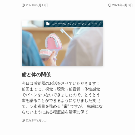
2021年9月17日
2021年9月8日
スポーツのパフォーマンスアップ
歯と体の関係
今日は感覚器のお話をさせていただきます！
前回までに、視覚→聴覚→前庭覚→体性感覚
でバトンをつないできましたので、とうとう
歯を語ることができるようになりました笑 さ
て、５走者目を務める "歯" ですが、 虫歯にな
らないようにある程度歯を清潔に保て...
2021年9月5日