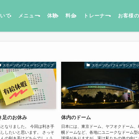
ついて
メニュー
体験
料金
トレーナー
お客様
スポーツのパフォーマンスアップ
スポーツのパフォーマンスア
き足のお休み
体内のドーム
となりました。 今回は利き手
日本には、東京ドーム、ヤフオクドーム、
ししたいと思います。 さっそ
幌ドームなど、各地にユニークなドーム型
さんの利き手はどちらでしょう
球場がありますが、実は私たちの体の中に