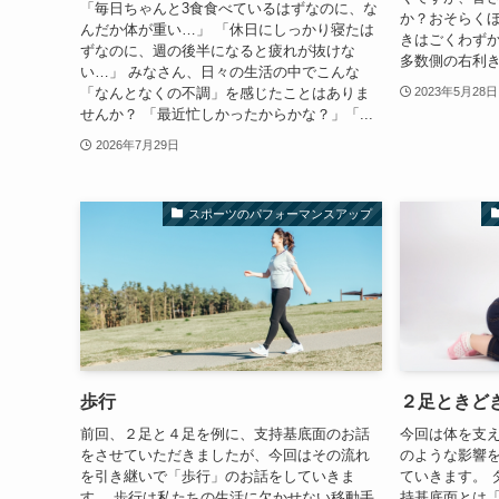
「毎日ちゃんと3食食べているはずなのに、な
か？おそらく
んだか体が重い…」 「休日にしっかり寝たは
きはごくわず
ずなのに、週の後半になると疲れが抜けな
多数側の右利き
い…」 みなさん、日々の生活の中でこんな
「なんとなくの不調」を感じたことはありま
2023年5月28日
せんか？ 「最近忙しかったからかな？」「...
2026年7月29日
スポーツのパフォーマンスアップ
歩行
２足ときど
前回、２足と４足を例に、支持基底面のお話
今回は体を支
をさせていただきましたが、今回はその流れ
のような影響
を引き継いで「歩行」のお話をしていきま
ていきます。 
す。 歩行は私たちの生活に欠かせない移動手
持基底面とは