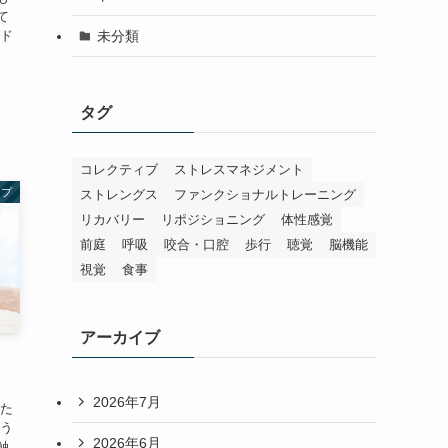
て
未分類
るド
タグ
コレクティブ
ストレスマネジメント
ップ
ストレングス
ファンクショナルトレーニング
リカバリー
リポジショニング
体性感覚
前庭
呼吸
咬合・口腔
歩行
聴覚
脳機能
視覚
食事
アーカイブ
2026年7月
った
行う
2026年6月
触