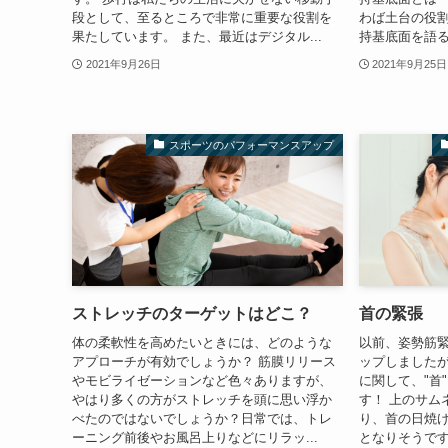
段として、至るところで非常に重要な役割を
わば土台の役割
果たしています。 また、最近はデジタル...
持基底面を語る
2021年9月26日
2021年9月25日
スポーツのパフォーマンスアップ
ストレッチのターゲットはどこ？
首の緊張
体の柔軟性を高めたいときには、どのような
以前、姿勢筋
アプローチが有効でしょうか？ 筋膜リリース
ップしました
やモビライゼーションなど色々ありますが、
に関して、"首
やはり多くの方がストレッチを頭に思い浮か
す！ 上のサム
べたのではないでしょうか？日常では、トレ
り、首の日焼
ーニング前後やお風呂上りなどにリラッ...
となりそうです