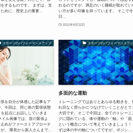
をするものです。 まずは、支
れるのですが、満足のいく睡眠が取れてい
ために、歴史上の重要...
い方が多い印象を持っています。 そこで
日...
2021年9月22日
スポーツのパフォーマンスアップ
スポーツのパフォーマンスア
多面的な運動
緊張を自分が体感した記事をア
トレーニングではありとあらゆる動きを、
が、今回は、同じ体の緊張状態
れ目なく滑らかにつなげていくことがとて
" を起点にお話ししていきま
大切です。そこで今回は、全てのトレーニ
ネイル画像では、首の緊張よ
グに隠れている、体や運動の「軸」や「面
け止めがファーストアプローチ
という概念について考えていきましょう！
が、 隊長から新人さんまで...
ずは体の中の軸についてですが、ポジシ...