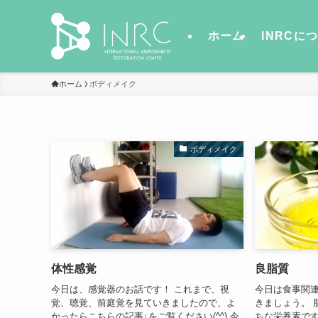
ホーム
INRCに
ホーム
ボディメイク
ボディメイク
体性感覚
良脂質
今日は、感覚器のお話です！ これまで、視
今日は食事関
覚、聴覚、前庭覚を見ていきましたので、よ
きましょう。 
かったらこちらの記事↓をご覧ください(^^) 今
ちな栄養素で