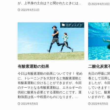
が、上半身の土台は？と聞かれたときには...
2021年8月10日
2021年8月11日
ボディメイク
有酸素運動の効果
二酸化炭素
今日は有酸素運動の効果についてです！ 初め
先日の呼吸に
に、トレーニングを大別すると無酸素運動と
養として活用
有酸素運動に分けることができますが、今回
ましたが、今
のテーマとなる有酸素運動は、エネルギーの
していきます！
供給に酸素を必要とする運動のことです。運
いように、酸
動強度は低～中程度のものになります。...
いますので、酸
2021年8月6日
2021年8月5日