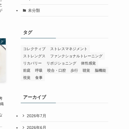
と
未分類
が
タグ
イク
コレクティブ
ストレスマネジメント
ストレングス
ファンクショナルトレーニング
リカバリー
リポジショニング
体性感覚
前庭
呼吸
咬合・口腔
歩行
聴覚
脳機能
視覚
食事
アーカイブ
考
組織
、
な
2026年7月
.
2026年6月