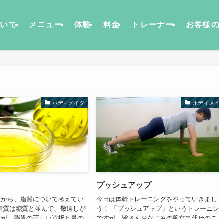
ついて
メニュー
体験
料金
トレーナー
お客様
ボディメイク
ボディメ
プッシュアップ
連から、脂質について考えてい
今日は体幹トレーニングをやっていきまし
脂質は糖質と並んで、敬遠しが
う！ 「プッシュアップ」というトレーニ
すが、脂質の正しい選択と量の
ですが、皆さんおなじみの腕立て伏せのこ