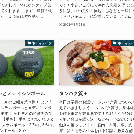
ができれば、体にポジティブな
です！小さいころに毎年体力測定を行った
てくれます！ まず、脂質の働
きには、50m走や上体起こしなどと一緒に
が、１つ目は体を動か...
っちりレギュラーに定着していましたね...
2021年8月13日
ボディメイク
ボディメ
ルとメディシンボール
タンパク質＋
ールのご紹介第４弾！ という
今日は栄養のお話で、タンパク質について
はスラムボールとメディシンボ
えていきましょう！ タンパク質は、身体
ます！ それぞれの特徴をみて
を作る重要な栄養素です！摂取された後は
 【重さ】 重さはそれぞれ３タ
分解と合成を繰り返しながら、下記のよう
ラムボール：2.7kg , 3.6kg ,
働きを担っています↓ 筋肉、内臓、爪、皮
ンボール：2.7k...
膚、髪の毛等の生体を作る代謝に必要な酵..