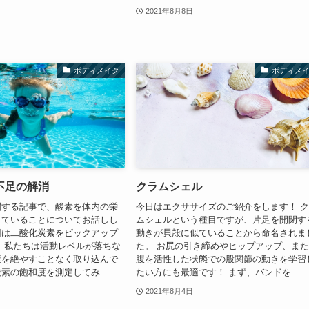
2021年8月8日
ボディメイク
ボディメ
不足の解消
クラムシェル
関する記事で、酸素を体内の栄
今日はエクササイズのご紹介をします！ 
していることについてお話しし
ムシェルという種目ですが、片足を開閉す
回は二酸化炭素をピックアップ
動きが貝殻に似ていることから命名されま
 私たちは活動レベルが落ちな
た。 お尻の引き締めやヒップアップ、ま
素を絶やすことなく取り込んで
腹を活性した状態での股関節の動きを学習
素の飽和度を測定してみ...
たい方にも最適です！ まず、バンドを...
2021年8月4日