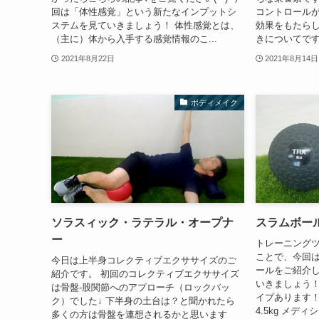
回は「体性感覚」という新たなインプットシ
コントロール
ステムを見ていきましょう！ 体性感覚とは、
効果をもたらし
（主に）体から入手する感覚情報のこ...
きについてです
2021年8月22日
2021年8月14日
ボディメイク
ソラスィック・ラテラル・オープナ
スラムボー
ー
トレーニングツ
ことで、今回
今日は上半身コレクティブエクササイズのご
ールをご紹介し
紹介です。 初回のコレクティブエクササイズ
いきましょう！
は骨盤-股関節へのアプローチ（ロックバッ
イプあります！ ス
ク）でした↓ 下半身の土台は？と聞かれたら
4.5kg メディシ
多くの方は骨盤を連想されるかと思います